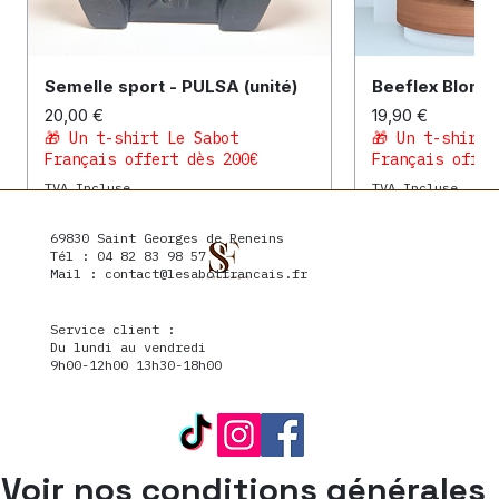
Semelle sport - PULSA (unité)
Beeflex Blond
Prix
Prix
20,00 €
19,90 €
🎁 Un t-shirt Le Sabot
🎁 Un t-shirt 
Français offert dès 200€
Français offer
TVA Incluse
TVA Incluse
69830 Saint Georges de Reneins
Orthopédie poulain
Terrain dur
Orthopédie
Terrain souple
Orthopédie
Orthopédie po
Orthopédie
Terrain soupl
Orthopédie
Orthopédie
Tél : 04 82 83 98 57
Mail :
contact@lesabotfrancais.fr
Service client :
Du lundi au vendredi
9h00-12h00 13h30-18h00
Voir nos conditions générales