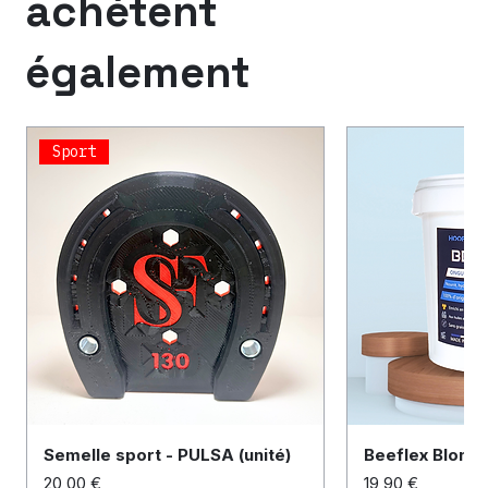
achètent
également
Sport
Semelle sport - PULSA (unité)
Beeflex Blond
Prix
Prix
20,00 €
19,90 €