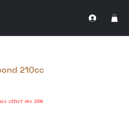
bond 210cc
ais offert dès 200€