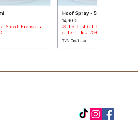
ml
Hoof Spray - 500ml
çu rapide
Aperçu rapide
Prix
14,90 €
Le Sabot Français
🎁 Un t-shirt Le Sabot Français
€
offert dès 200€
TVA Incluse
ulain
Orthopédie poulain
Terrain souple
Orthopédie