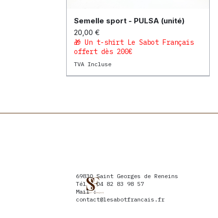
Semelle sport - PULSA (unité)
Aperçu rapide
Prix
20,00 €
🎁 Un t-shirt Le Sabot Français
offert dès 200€
TVA Incluse
Terrain dur
Terrain souple
69830 Saint Georges de Reneins
Tél : 04 82 83 98 57
Mail :
contact@lesabotfrancais.fr