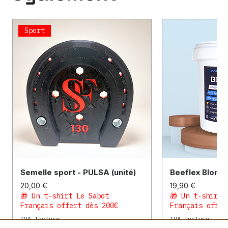
Sport
Semelle sport - PULSA (unité)
Beeflex Blond
Prix
Prix
20,00 €
19,90 €
🎁 Un t-shirt Le Sabot
🎁 Un t-shirt 
Français offert dès 200€
Français offer
TVA Incluse
TVA Incluse