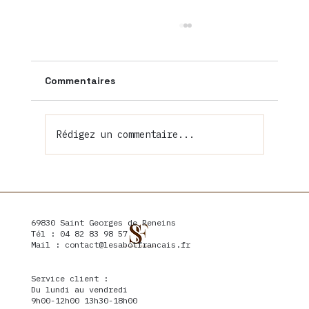
Commentaires
Rédigez un commentaire...
Syndrome naviculaire chez le cheval :
comprendre, accompagner, soulager
69830 Saint Georges de Reneins
Tél : 04 82 83 98 57
Mail :
contact@lesabotfrancais.fr
Service client :
Du lundi au vendredi
9h00-12h00 13h30-18h00