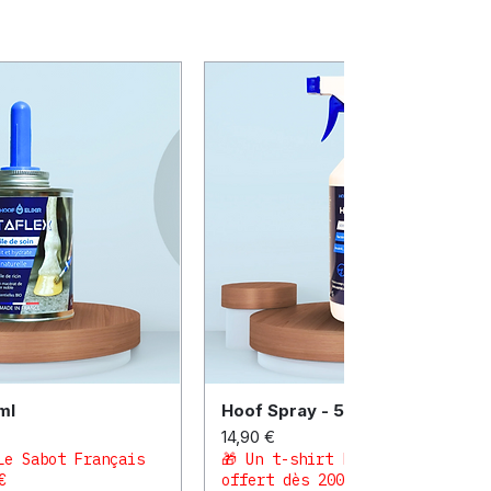
ml
Hoof Spray - 500ml
çu rapide
Aperçu rapide
Prix
14,90 €
Le Sabot Français
🎁 Un t-shirt Le Sabot Français
€
offert dès 200€