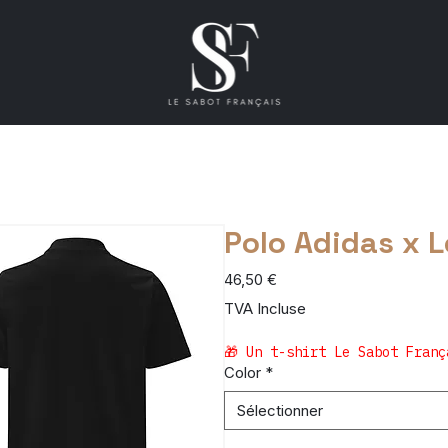
Polo Adidas x L
Prix
46,50 €
TVA Incluse
🎁 Un t-shirt Le Sabot Franç
Color
*
Sélectionner