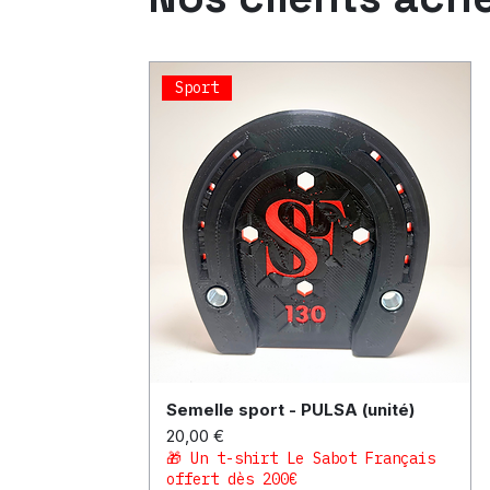
Sport
Semelle sport - PULSA (unité)
Aperçu rapide
Prix
20,00 €
🎁 Un t-shirt Le Sabot Français
offert dès 200€