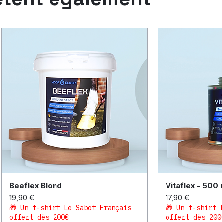
Beeflex Blond
Vitaflex - 500 
Aperçu rapide
Aper
Prix
Prix
19,90 €
17,90 €
🎁 Un t-shirt Le Sabot Français
🎁 Un t-shirt 
offert dès 200€
offert dès 200