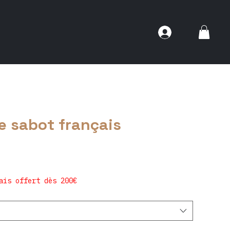
e sabot français
ais offert dès 200€