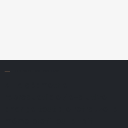
ILS NOUS FONT CONFIANCE
« La géométrie
reproductible / évolutive
change tout : je retrouve le
même profil ou le fait