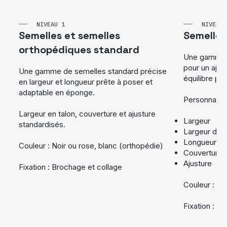
NIVEAU 1
NIVEAU 
Semelles et semelles
Semelles
orthopédiques standard
Une gamme d
pour un ajus
Une gamme de semelles standard précise
équilibre pré
en largeur et longueur prête à poser et
adaptable en éponge.
Personnalisa
Largeur en talon, couverture et ajusture
Largeur
standardisés.
Largeur des
Longueur
Couleur : Noir ou rose, blanc (orthopédie)
Couverture
Ajusture
Fixation : Brochage et collage
Couleur : Noi
Fixation : B