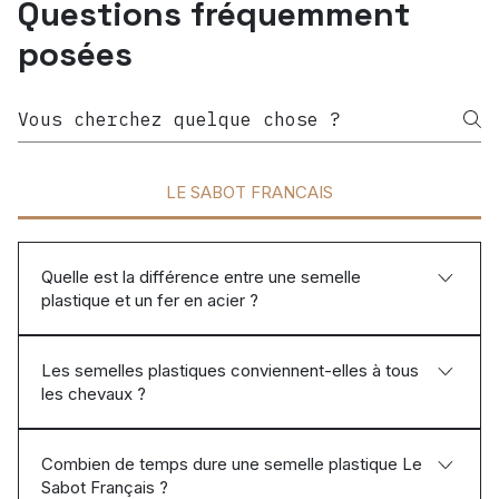
Questions fréquemment
posées
LE SABOT FRANCAIS
Quelle est la différence entre une semelle
plastique et un fer en acier ?
Une semelle plastique (ou fer plastique) est fabriquée
Les semelles plastiques conviennent-elles à tous
en polyuréthane haute performance, un matériau plus
les chevaux ?
léger et plus souple que l'acier. Sa légèreté réduit
l'effort demandé au cheval à chaque foulée, ce qui
Oui, dans la grande majorité des cas, mais le choix
limite la fatigue musculaire et articulaire, en particulier
Combien de temps dure une semelle plastique Le
dépend avant tout du terrain d'utilisation : Terrain dur :
sur les longues séances ou en compétition.
Sabot Français ?
ESSENTIA et ATHENA-AF, avec appui de fourchette