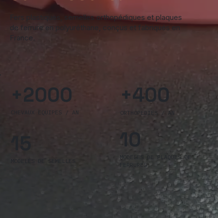
Fers plastiques, semelles orthopédiques et plaques
de ferrure en polyuréthane, conçus et fabriqués en
France.
+2000
+400
CHEVAUX EQUIPES / AN
ORTHOPEDIES / AN
10
15
MODELES DE PLAQUES DE
MODELES DE SEMELLES
FERRURES