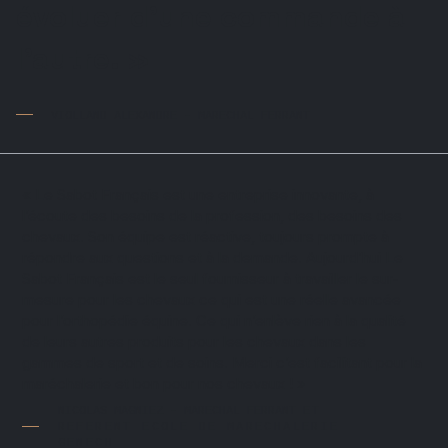
évoluer d'une commande à
l'autre. »
VIOLLAND ALEXANDRE - MARECHAL FERRANT
« Le Sabot Français est une entreprise innovante, à
l’écoute des besoins de la profession, des besoins des
chevaux. Son équipe est réactive, toujours prompte à
répondre aux questions et à la demande. Aujourd’hui Le
Sabot Français est le seul fournisseur à travailler le sur-
mesure pour les chevaux ce qui est une réelle avancée
pour l’orthopédie équine. Ce qui n’enlève rien à la qualité
de leurs autres produits pour les chevaux dans les
gammes de sport et de soins. Merci c’est facilitant pour la
maréchalerie et bon pour nos chevaux ! »
NICOLAS MAGNIEZ - MARECHAL FERRANT
ET
REFERENT ECOLE DE MARECHALERIE
GENECH