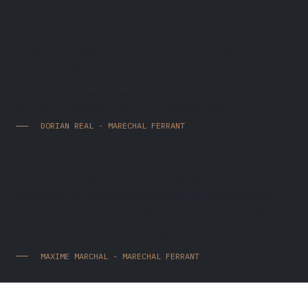
Le Sabot Français mérite d’être connu non seulement par
sa technologie mais également par son écoute et sa
volonté de toujours s’améliorer afin d’offrir un meilleur
confort pour nos chevaux. En tant que Maréchal-Ferrant je
suis ravi de travailler avec eux. N’hésitez pas !
DORIAN REAL - MARECHAL FERRANT
Le sabot Français est une entreprise à l’écoute des
maréchaux, en recherche constante de développement
de produits pour améliorer la locomotion! Produits de
qualité, adaptable ou sur mesures et sur demandes! Et en
plus, c’est fabriqué en France 👌
MAXIME MARCHAL - MARECHAL FERRANT